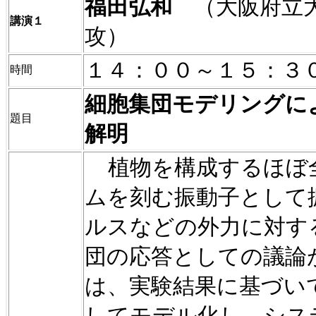
福田弘和
（大阪府立
講演１
攻）
１４：００～１５：３
時間
細胞集団モデリングに
題目
解明
植物を構成するほぼ
ムを刻む振動子として
ルスなどの外力に対す
団の応答としての議論
は、実験結果に基づい
してモデル化し、シス