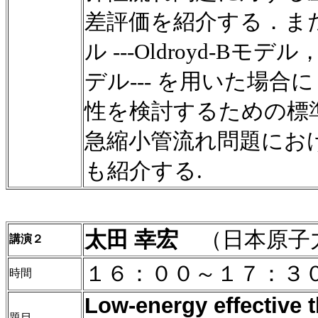
差評価を紹介する．ま
ル
---
Oldroyd
-B
モデル
デル
---
を用いた場合に
性を検討するための標
急縮小管流れ問題にお
も紹介する
.
太田
幸宏
（日本原子
講演２
１６：００～１７：３
時間
Low-energy effective t
題目