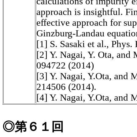
calculations of impurity e
approach is insightful. Fi
effective approach for s
Ginzburg
-Landau equation
[1] S. Sasaki et al., Phys.
[2] Y. Nagai, Y. Ota, and
094722 (2014)
[3] Y. Nagai,
Y.Ota
, and 
214506 (2014).
[4] Y. Nagai,
Y.Ota
, and 
◎第６１回