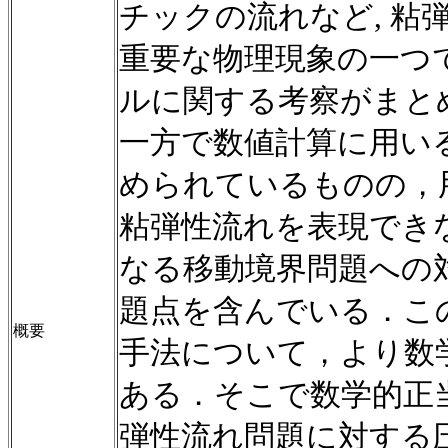
チックの流れなど
,
粘
重要な物理現象の一つ
ルに関する考察がまと
一方で数値計算に用い
められているものの，
粘弾性流れを表現でき
なる移動境界問題への
題点を含んでいる．こ
概要
手法について，より数
ある．そこで数学的正
弾性流れ問題に対する