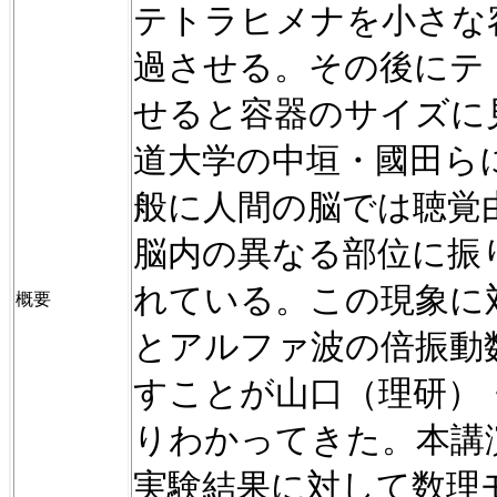
テトラヒメナを小さな
過させる。その後にテ
せると容器のサイズに
道大学の中垣・國田ら
般に人間の脳では聴覚
脳内の異なる部位に振
れている。
この現象に
概要
とアルファ波の倍振動
すことが山口（
理研）
りわかってきた。
本講
実験結果に対して数理