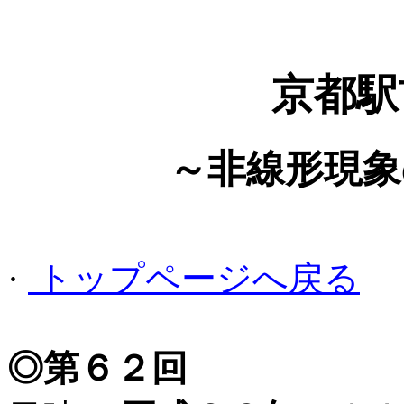
京都駅
～非線形現象
·
トップページへ戻る
◎第６２回