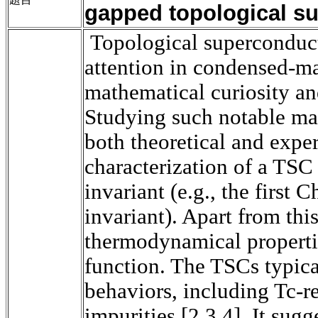
gapped topological s
Topological superconduct
attention in condensed-ma
mathematical curiosity and
Studying such notable mat
both theoretical and expe
characterization of a TSC
invariant (e.g., the first
Ch
invariant). Apart from this
thermodynamical
properti
function. The TSCs typic
behaviors, including
Tc
-r
impurities [2,3,4]. It sugg